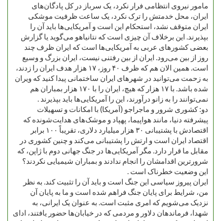
مامور نیروی انتظامی فرار نکرد، یک سرباز در کل پادگان‌های
ایران، محل خدمتش را ترک نکرد، یک ساعت ظرفیت موشکی
ایران متوقف نشد، استحکام این است و آمریکایی‌ها باید آن را
بپذیرند. این برخلاف آن چیزی است که نتانیاهو می‌گوید یا گزارش
بعضی کشورهای عربی به آمریکایی‌ها است که ایران ظرف چند
روز از بین می‌رود. ایران از بین رفتنی نیست، ایران بزرگ و وسیع
است. همین الان هم که ظرف ۴۰ روز، ۱۷ هزار هدف ایران را زدند،
به زحمت می‌توانید در شهرهای ایران ساختمانی پیدا کنید که ویران
شده باشد. با ۱۷ هزار که هیچ، ایران را با ۱۷۰ هزار بمباران هم
نمی‌توانند را به زانو درآورند، این را آمریکایی‌ها باید بپذیرند .
دو: کشوری شرور و ماجراجو (آمریکا) با امکانات و تسهیلات
پیشرفته دنیا، مانند هواپیما، پهپاد و موشک‌های هدایت‌شونده که
اقتصادش با پشتیبانی ۳۰ هزار میلیارد دلاری، تقریباً ۱۰۰ برابر
اقتصاد ایران است و ارتش را پشتیبانی می‌کند و چنین کشوری در
مقابل ما قرار دارد. مگر آمریکایی‌ها در جنگ جهانی دوم با ژاپن، که
شرورترین اقدامشان را انجام ندادند و بمباران شیمیایی نکردند؟
این وضعیت خطرناک است .
ایران پیروز سیاسی این جنگ است و باید آن را تثبیت کند. به نظر
من، شرایط برای پایان جنگ فراهم شده است و ما به پایان آن
نزدیک می‌شویم که امری مثبت است. به عنوان یک ایرانی، به
شهدا، فرماندهان دلاور و مردمی که در خیابان‌ها حضور یافتند، ادای