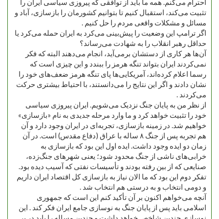
احترام می‌کنم. همه ما باید از توافقی که پیروزی سیاسی ایران را
تثبیت می‌کند، استقبال کنیم تا بتوانیم کشورمان را بازسازی، آباد و
مسائل و مشکلات واقعی مردم را حل کنیم .
اگر ترامپ این وضعیت را پیش‌بینی می‌کرد به ایران حمله می‌کرد یا
حداقل رهبر انقلاب را به شهادت می‌رساند؟
آن‌ها هر کاری از دستشان برمی‌آید، انجام می‌دهند البته که فکر
نمی‌کردند ایران بتواند تنگه هرمز را ببندد و این چیزی است که
رسما اعلام کرده‌اند، آمریکایی‌ها پای تنگه هرمز ضعف‌های خود را
نشان دادند و اگر این نتایج را می‌دانستند، با احتیاط بیشتری حرکت
می‌کردند .
از نظر من به پایان جنگ نزدیک می‌شویم. ایران پیروزی سیاسی
خود را تثبیت خواهد کرد و ما وارد مرحله جدیدی به نام «بازسازی»
خواهیم شد. در زمینه بازسازی، تجربه‌ای در ایران وجود دارد و آن
هم تجربه پس از جنگ ۸ ساله با عراق (دفاع مقدس) است. در آن
زمان دو ایده وجود داشت. ایده اول این بود که بازسازی به
خرابی‌های ناشی از جنگ محدود شود؛ یعنی شهرهای جنگ‌زده،
صنایعی که از بین رفته بودند و تأسیسات نفتی که آسیب دیده بود.
تفکر دوم این بود که ما الان نیاز به بازسازی کل اقتصاد ایران داریم
و دومی انتخاب و به درستی هم انتخاب شد .
آنچه می‌خواهم اکنون بر آن تأکید کنم این است که جمهوری
اسلامی باید پس از پایان جنگ به نوسازی جامع ایران فکر کند . این
نوسازی چندین شاخص خواهد داشت و چندین مساله را باید در بر