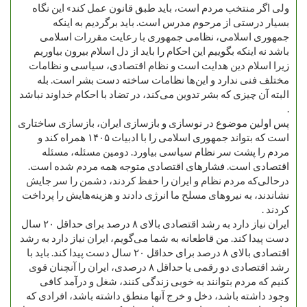
ولی اگر منتخب مردم است، باید طبق قانون عمل کند» این نگاه
بسیار درستی از مرحوم مدرس است. باید برگردیم به اینکه
جمهوری اسلامی، نظامی جمهوری با رعایت مقررات اسلامی
باشد نه اینکه بگوییم این احکام را باید از دل اسلام بیرون بیاوریم
زیرا اسلام دین هدایت است و نظام اقتصادی، سیاسی و نظامات
مختلف فنی ندارد و این‌ها نظامات ساخته دست بشر است. بله
البته آن چیزی که بشر تدوین می‌کند، در تضاد با احکام خداوند نباشد
.
پس اولین موضوع در نوسازی و بازسازی ایران، بازسازی ساختاری
است که بتواند جمهوری اسلامی را با ادبیات ۱۴۰۵ همراه کند و
مردم را پشت سر نظام سیاسی بیاورد. دومین مسئله، مسئله
اقتصادی است. فشارهای اقتصادی متوجه همه مردم شده است.
درحالی‌که مردم نظام و ایران را حفظ کردند، دشمن را سر جایش
نشاندند، به نیروهای مسلح ما انرژی دادند و هزینه‌هایش را پرداخت
کردند .
ایران نیاز دارد به رشد اقتصادی بالای ۸ درصد برای حداقل ۲۰ سال
دست پیدا کند. من قاطعانه به شما می‌گویم، ایران نیاز دارد به رشد
اقتصادی بالای ۸ درصد برای حداقل ۲۰ سال دست پیدا کند. باید با
رشد اقتصادی دو رقمی یا حداقل ۸ درصدی، ایران را آنچنان قوی
کنیم که مردم بتوانند به خوبی زندگی کنند، شغل و درآمد کافی
وجود داشته باشد، دخل و خرج آنها منطق داشته باشد، افرادی که