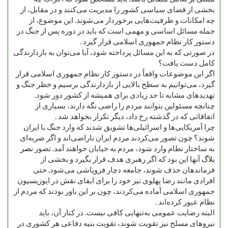
بخشی از فضای سیاسی کشور را مدیریت می‌کنند و در مقابل، از
چه امکانات و ظرفیت‌هایی برخوردار می‌شوند. این موضوع، از
جمله مسائل اساسی و مهمی است که باید در دوره پس از جنگ در
دستور کار نظام جمهوری اسلامی قرار گیرد .
در صورتی که به این مسائل پرداخته شود، آیا می‌توان به بازدارندگی
کامل دست یافت؟
اگر این موضوعات واقعاً در دستور کار نظام جمهوری اسلامی قرار
گیرد، می‌توانیم به سطح بالایی از بازدارندگی برسیم و خطر جنگ و
تهدیدهای مشابه تا حد زیادی برای همیشه از کشور دور شود.
چنانچه مسئولین بتوانند مردم را راضی نگه دارند، بسیاری از
اتفاقاتی که در گذشته رخ داد، دیگر تکرار نخواهد شد .
چرا آمریکایی‌ها و اسرائیلی‌ها تشویق شدند که وارد جنگ با ایران
شوند؟ چون تصور می‌کردند مردم ایران ناراضی‌اند و اگر ضربه‌ای
به ساختار نظام وارد شود، مردم به خیابان خواهند آمد. تصور
نصر
بلاگ
آنها این بود که اگر رهبری هدف قرار بگیرد و بخشی از
فرماندهان حذف شوند، جامعه دچار فروپاشی می‌شود. حتی
افرادی مانند رضا پهلوی نیز خود را برای ایفای نقش در اپوزیسیون
جمهوری اسلامی آماده می‌کردند، چون بر این باور بودند که مردم از
نظام عبور کرده‌اند .
البته رضایت عمومی به‌تنهایی کافی نیست. در کنار آن، باید
نیروهای مسلح نیز تقویت شوند، تقویت بنیه دفاعی هر کشوری در