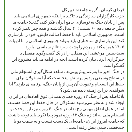
فردای کرمان ـ گروه جامعه: دبیرکل
حزب کارگزاران سازندگی با تاکید بر اینکه جمهوری اسلامی باید
پس از پایان جنگ به نوسازی جامع ایران فکر کند، گفت: جامعه ما
دیگر جامعه دهه ۶۰ نیست؛ ۴۰ سال گذشته و همه چیز تغییر کرده
است، جمهوری اسلامی باید با حفظ اصالت‌هایش، خود را بازسازی
کند. این بازسازی ساختاری باید بتواند جمهوری اسلامی را با ادبیات
۱۴۰۵ همراه کند و مردم را پشت سر نظام سیاسی بیاورد .
سیدحسین مرعشی این مطلب را در یک گفت‌وگوی مفصل با
خبرگزاری ایرنا، بیان کرده است. آنچه در ادامه می‌آید مشروح این
گفتگو است.
در جنگ اخیر ما به‌رغم پیش‌بینی‌ها، شاهد شکل‌گیری انسجام ملی
در سطح وسیعی بودیم. پرسش اینجاست که آیا مسئولان برای
حفظ این انسجام و تقویت آن پس از پایان جنگ، برنامه‌ای دارند؟ آیا
شواهدی در این زمینه دیده می‌شود؟
بلافاصله پس از جنگ ۱۲ روزه فضای همدلی فوق‌العاده‌ای در ایران
ایجاد شد و به نظر می‌رسید مسئولان در حال حفظ این فضا هستند،
اما در عمل اتفاق مهمی رخ نداد. در جنگ ۴۰ روزه نیز، این وحدت و
انسجام ملی به اندازه جنگ ۱۲ روزه نمود پیدا نکرد. باید توجه داشت
که جامعه امروز ایران، جامعه‌ای یک‌دست نیست و به سمت دو یا
چندقطبی شدن پیش رفته است .