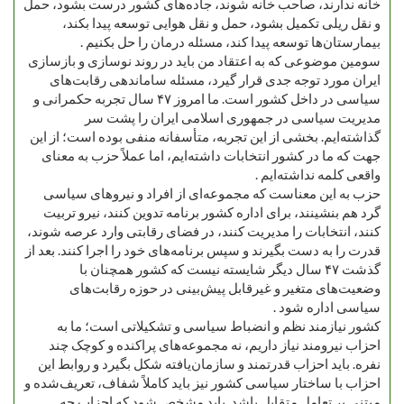
خانه ندارند، صاحب خانه شوند، جاده‌های کشور درست بشود، حمل
و نقل ریلی تکمیل بشود، حمل و نقل هوایی توسعه پیدا بکند،
بیمارستان‌ها توسعه پیدا کند، مسئله درمان را حل بکنیم .
سومین موضوعی که به اعتقاد من باید در روند نوسازی و بازسازی
ایران مورد توجه جدی قرار گیرد، مسئله ساماندهی رقابت‌های
سیاسی در داخل کشور است. ما امروز ۴۷ سال تجربه حکمرانی و
مدیریت سیاسی در جمهوری اسلامی ایران را پشت سر
گذاشته‌ایم. بخشی از این تجربه، متأسفانه منفی بوده است؛ از این
جهت که ما در کشور انتخابات داشته‌ایم، اما عملاً حزب به معنای
واقعی کلمه نداشته‌ایم .
حزب به این معناست که مجموعه‌ای از افراد و نیروهای سیاسی
گرد هم بنشینند، برای اداره کشور برنامه تدوین کنند، نیرو تربیت
کنند، انتخابات را مدیریت کنند، در فضای رقابتی وارد عرصه شوند،
قدرت را به دست بگیرند و سپس برنامه‌های خود را اجرا کنند. بعد از
گذشت ۴۷ سال دیگر شایسته نیست که کشور همچنان با
وضعیت‌های متغیر و غیرقابل پیش‌بینی در حوزه رقابت‌های
سیاسی اداره شود .
کشور نیازمند نظم و انضباط سیاسی و تشکیلاتی است؛ ما به
احزاب نیرومند نیاز داریم، نه مجموعه‌های پراکنده و کوچک چند
نفره. باید احزاب قدرتمند و سازمان‌یافته شکل بگیرد و روابط این
احزاب با ساختار سیاسی کشور نیز باید کاملاً شفاف، تعریف‌شده و
مبتنی بر تعامل متقابل باشد. باید مشخص شود که احزاب چه