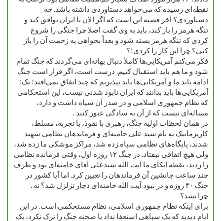
نقطه‌ای رسیده که می‌خواهد دستاوردی داشته باشد. چه
دستاوردی؟ آخر قضیه این است که اگر الان با ایران توافق کند و
تنگه هرمز را باز کند، باید به وی گفت اصلا چرا جنگی را شروع
کردی که تنگه هرمز بسته شود و بعداً بخواهی به زحمت آن را باز
کنی؟ چرا این کار را کردی!؟
فکر می‌کنم آمریکایی‌ها کاملاً دنبال بهانه‌ای می‌گردند که جنگ تمام
شود و ما هم باید استقبال کنیم. درست است، اگر قرار است جنگ
ادامه یابد ما و آمریکایی‌ها باید بپذیریم که چند اتفاق نمی‌افتد؛ یک:
آمریکایی‌ها باید بدانند که ایران نابود شدنی نیست، این استحکامی
که نظام جمهوری اسلامی و در صدر آن سپاه داشت و دارد،
مساله‌ای نیست که از آن به سادگی عبور کنند .
در همان لحظات اولیه جنگ، رهبری با نفوذ، با تجربه، مسلط،
کاریزماتیک به نام سید علی خامنه‌ای و فرماندهان نظامی شهید
شدند، پایگاه‌های نظامی سپاه زده شد، مراکز موشکی ما زده شد،
ولی هیچ اتفاقی نیفتاد. در جنگ ۱۲ روزه اول، وقتی فرمانده نظامی
را زدند، نقطه اتکای ما آیت الله سیدعلی آقای خامنه‌ای بود و ظرف
چند ساعت جانشین آن فرماندهان را تعیین کرد. اما آیا کشور در
جنگ ۴۰ روزه و در نبود آیت الله خامنه‌ای دچار تزلزل شد؟ نه .
چرا نشد؟
برای اینکه نظام جمهوری اسلامی، نظام مستحکمی است. در این
ایام دیدید که یک سپاهی استعفا نداد یا صحنه جنگ را ترک نکرد، یک