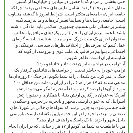
حتی بخشی از مردم که با حضور در میادین و خیابان‌ها از کشور
مقابل دشمن دفاع کردند، شامل طیف‌های مختلفی بودند؛ چرا که
جامعه ایران، جامعه‌ای متکثر است. شرایط امروز با گذشته متفاوت
است؛ جامعه، رسانه‌ها و نسل‌ها تغییر کرده‌اند و ما نیازمند تکیه
بیشتر بر مسائل ملی هستیم. جمهوری اسلامی باید آمادگی داشته
باشد تا همه مردم ایران را ـ فارغ از رویکردهای موافق یا مخالف ـ
به‌عنوان اجزای یک ملت بزرگ به رسمیت بشناسد. باید به گونه‌ای
عمل کنیم که صرف‌نظر از اختلاف‌نظرهای سیاسی، فرهنگی و
اجتماعی، بتوانیم در قالب یک ملت قوی و نیرومند، آن‌گونه که
شایسته ایران است، ظاهر شویم .
آیا ترامپ در تهاجم به ایران تحت تاثیر نتانیاهو بود؟
ترامپ خود را به خاطر تبعیت از خواسته‌های نتانیاهو، گرفتار یک
جنگ بی‌ثمر کرد. من نکته‌ای را به شما بگویم؛ در جنگ ۴۰ روزه آن‌ها
مدعی شدند که ۱۷ هزار هدف را در ایران زده‌اند. من حداقل ۱۰۰
مورد از آن‌ها را رصد کردم و واقعاً متحیرم! مگر می‌شود ارتش
آمریکا به عنوان بزرگترین ارتش دنیا، با همکاری و حضور ارتش
اسرائیل که به عنوان ارتشی مجهز و باتجربه در تخریب و جنگیدن
شناخته می‌شود، به جایی برسد که سوله‌های خالی در شهرک‌های
صنعتی را بزند، یا خود را در این حد به پایین بکشاند، ایست بازرسی
داخل شهر را بزند، یا یک پاسگاه را هدف قرار دهد؟
من با قاطعیت به شما می‌گویم از ۱۷ هزار جنایتی که در ایران انجام
دادند، ۱۶ هزار مورد اهداف بسیار کم‌اهمیت نظامی بود. ترامپ به