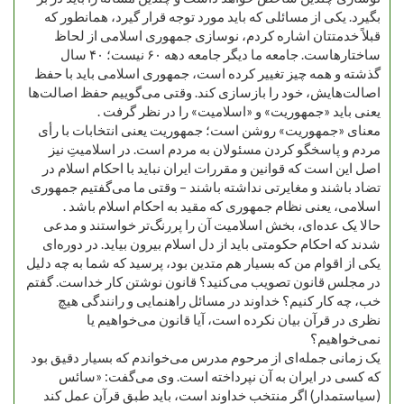
بگیرد. یکی از مسائلی که باید مورد توجه قرار گیرد، همانطور که
قبلاً خدمتتان اشاره کردم، نوسازی جمهوری اسلامی از لحاظ
ساختارهاست. جامعه ما دیگر جامعه دهه ۶۰ نیست؛ ۴۰ سال
گذشته و همه چیز تغییر کرده است، جمهوری اسلامی باید با حفظ
اصالت‌هایش، خود را بازسازی کند. وقتی می‌گوییم حفظ اصالت‌ها
یعنی باید «جمهوریت» و «اسلامیت» را در نظر گرفت .
معنای «جمهوریت» روشن است؛ جمهوریت یعنی انتخابات با رأی
مردم و پاسخگو کردن مسئولان به مردم است. در اسلامیتِ نیز
اصل این است که قوانین و مقررات ایران نباید با احکام اسلام در
تضاد باشند و مغایرتی نداشته باشند – وقتی ما می‌گفتیم جمهوری
اسلامی، یعنی نظام جمهوری که مقید به احکام اسلام باشد .
حالا یک عده‌ای، بخش اسلامیت آن را پررنگ‌تر خواستند و مدعی
شدند که احکام حکومتی باید از دل اسلام بیرون بیاید. در دوره‌ای
یکی از اقوام من که بسیار هم متدین بود، پرسید که شما به چه دلیل
در مجلس قانون تصویب می‌کنید؟ قانون نوشتن کار خداست. گفتم
خب، چه کار کنیم؟ خداوند در مسائل راهنمایی و رانندگی هیچ
نظری در قرآن بیان نکرده است، آیا قانون می‌خواهیم یا
نمی‌خواهیم؟
یک زمانی جمله‌ای از مرحوم مدرس می‌خواندم که بسیار دقیق بود
که کسی در ایران به آن نپرداخته است. وی می‌گفت: «سائس
(سیاستمدار) اگر منتخب خداوند است، باید طبق قرآن عمل کند