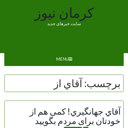
Ski
کرمان نیوز
t
conten
سایت خبرهای جدید
MENU
برچسب:
آقاي از
آقاي جهانگيري! کمی هم از
خودتان برای مردم بگویید