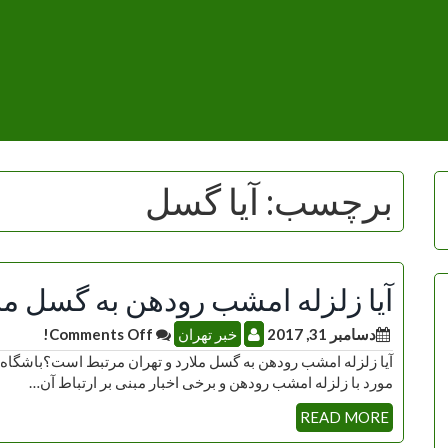
برچسب:
آیا گسل
آیا زلزله امشب رودهن به گسل مل
دسامبر 31, 2017
خبر تهران
Comments Off!
آیا زلزله امشب رودهن به گسل ملارد و تهران مرتبط است؟باشگا
مورد با زلزله امشب رودهن و برخی اخبار مبنی بر ارتباط آن…
READ MORE