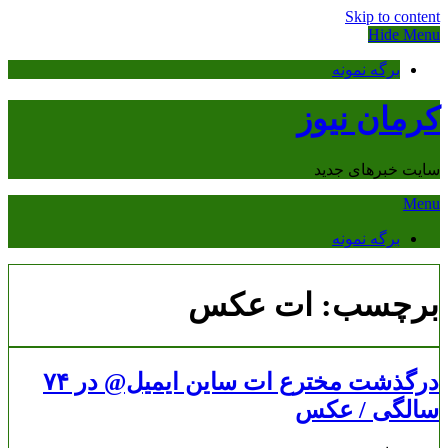
Skip to content
Hide Menu
برگه نمونه
کرمان نیوز
سایت خبرهای جدید
Menu
برگه نمونه
برچسب:
ات عکس
درگذشت مخترع ات ساین ایمیل@ در ۷۴
سالگی / عکس