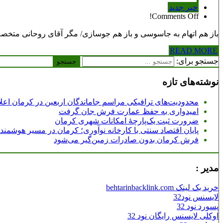
خبر جدید
Comments Off!
باز هم اتهام به جاسوسی و باز هم جوسازی/ مگر آقای روحانی متخصص
READ MORE
جستجو برای:
نوشته‌های تازه
محدودیت‌های ترافیکی مراسم جاماندگان اربعین در کرمان اعل
امیدواری به حفظ عمارت فرش جان گرفت
ضرورت ثبت یک‌پارچۀ امکانات شهری کرمان
پایان اقتصاد سنتی با کارخانه نوآوری؛ کرمان در مسیر هوشمن
فرش کرمان بدون صادرات زمین‌گیر می‌شود
مدیر :
خرید بک لینک behtarinbacklink.com
لایسنس نود32
پسورد نود 32
اوکلی لایسنس رایگان نود 32