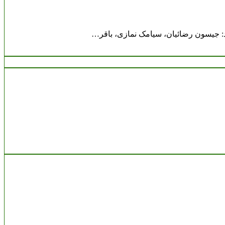
د: جیسون رضائیان، سیامک نمازی، باقر…