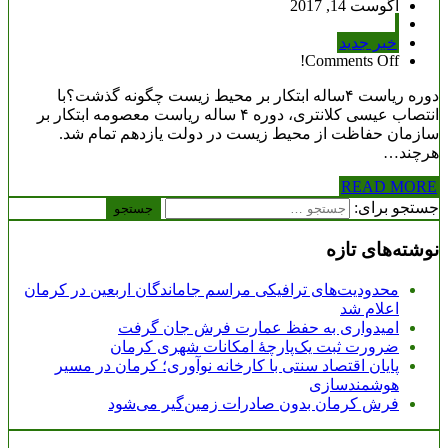
آگوست 14, 2017
خبر جدید
Comments Off!
دوره ریاست ۴ساله ابتکار بر محیط‌ زیست چگونه گذشت؟با
انتصاب عیسی کلانتری، دوره ۴ ساله ریاست معصومه ابتکار بر
سازمان حفاظت از محیط‌ زیست در دولت یازدهم تمام شد.
هرچند…
READ MORE
جستجو برای:
نوشته‌های تازه
محدودیت‌های ترافیکی مراسم جاماندگان اربعین در کرمان
اعلام شد
امیدواری به حفظ عمارت فرش جان گرفت
ضرورت ثبت یک‌پارچۀ امکانات شهری کرمان
پایان اقتصاد سنتی با کارخانه نوآوری؛ کرمان در مسیر
هوشمندسازی
فرش کرمان بدون صادرات زمین‌گیر می‌شود