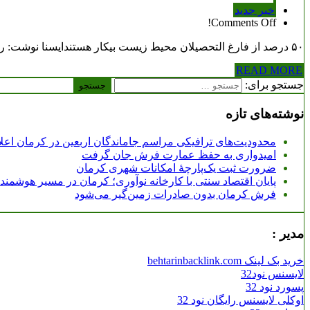
خبر جدید
Comments Off!
۵۰ درصد از فارغ التحصیلان محیط زیست بیکار هستندایسنا نوشت: رئیس فراکسیون محیط زیست مجلس شورای اسلامی با اشاره به پیش بینی برخی احکام در برنامه ششم توسعه گفت که…
READ MORE
جستجو برای:
نوشته‌های تازه
محدودیت‌های ترافیکی مراسم جاماندگان اربعین در کرمان اعل
امیدواری به حفظ عمارت فرش جان گرفت
ضرورت ثبت یک‌پارچۀ امکانات شهری کرمان
پایان اقتصاد سنتی با کارخانه نوآوری؛ کرمان در مسیر هوشمن
فرش کرمان بدون صادرات زمین‌گیر می‌شود
مدیر :
خرید بک لینک behtarinbacklink.com
لایسنس نود32
پسورد نود 32
اوکلی لایسنس رایگان نود 32