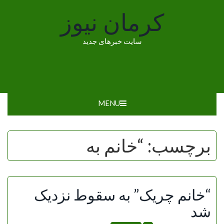
Ski
کرمان نیوز
t
conten
سایت خبرهای جدید
MENU
برچسب:
“خانم به
“خانم چریک” به سقوط نزدیک
شد