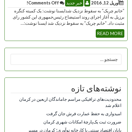
آوریل 12, 2016
خبر جدید
Comments Off!
“خانم چریک” به سقوط نزدیک شدایسنا نوشت: یک کمیته کنگره
برزیل به آغاز اجرای روند استیضاح رئیس‌جمهوری این کشور رای
مثبت داد. “خانم چریک” به سقوط نزدیک شد ایسنا نوشت:…
READ MORE
جستجو
برای:
نوشته‌های تازه
محدودیت‌های ترافیکی مراسم جاماندگان اربعین در کرمان
اعلام شد
امیدواری به حفظ عمارت فرش جان گرفت
ضرورت ثبت یک‌پارچۀ امکانات شهری کرمان
پایان اقتصاد سنتی با کارخانه نوآوری؛ کرمان در مسیر