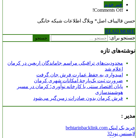
خبر جدید
Comments Off!
حسن قالیباف اصل* وبلاگ اطلاعات شبکه خانگی
READ MORE
جستجو برای:
نوشته‌های تازه
محدودیت‌های ترافیکی مراسم جاماندگان اربعین در کرمان
اعلام شد
امیدواری به حفظ عمارت فرش جان گرفت
ضرورت ثبت یک‌پارچۀ امکانات شهری کرمان
پایان اقتصاد سنتی با کارخانه نوآوری؛ کرمان در مسیر
هوشمندسازی
فرش کرمان بدون صادرات زمین‌گیر می‌شود
مدیر :
خرید بک لینک behtarinbacklink.com
لایسنس نود32