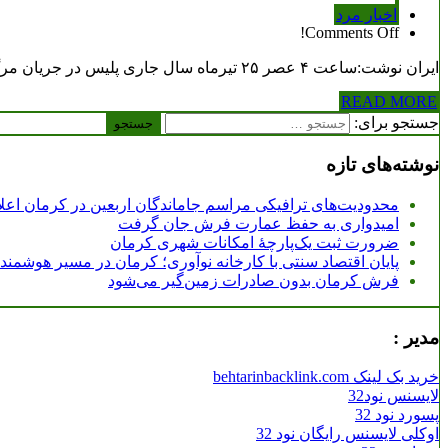
اخبار مرد
Comments Off!
ایران نوشت:ساعت ۴ عصر ۲۵ تیرماه سال جاری پلیس در جریان مرگ مرموز زنی ۴۰ ساله در شهرری قرار گرفت. اندروید مدلینگ
READ MORE
جستجو برای:
نوشته‌های تازه
محدودیت‌های ترافیکی مراسم جاماندگان اربعین در کرمان اعل
امیدواری به حفظ عمارت فرش جان گرفت
ضرورت ثبت یک‌پارچۀ امکانات شهری کرمان
پایان اقتصاد سنتی با کارخانه نوآوری؛ کرمان در مسیر هوشمن
فرش کرمان بدون صادرات زمین‌گیر می‌شود
مدیر :
خرید بک لینک behtarinbacklink.com
لایسنس نود32
پسورد نود 32
اوکلی لایسنس رایگان نود 32