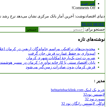
خبر جدید
Comments Off!
دنیای اقتصادنوشت: آخرین آمار بانک مرکزی نشان می‌دهد نرخ رشد نقدینگی در دی‌ماه به 2/ 27 درصد رسیده که بیشترین مقدار در ی
READ MORE
جستجو برای:
نوشته‌های تازه
محدودیت‌های ترافیکی مراسم جاماندگان اربعین در کرمان اعل
امیدواری به حفظ عمارت فرش جان گرفت
ضرورت ثبت یک‌پارچۀ امکانات شهری کرمان
پایان اقتصاد سنتی با کارخانه نوآوری؛ کرمان در مسیر هوشمن
فرش کرمان بدون صادرات زمین‌گیر می‌شود
مدیر :
خرید بک لینک behtarinbacklink.com
لایسنس نود32
پسورد نود 32
اوکلی لایسنس رایگان نود 32