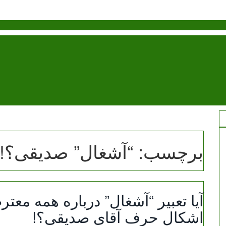
برچسب:
“آشغال” صدیقی؟!
آیا تعبیر “آشغال” درباره همه معت
اشکال حرف آقای صدیقی؟!