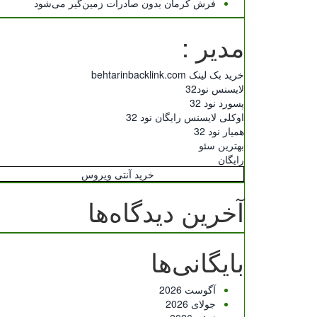
فرش کرمان بدون صادرات زمین‌گیر می‌شود
مدیر :
خرید بک لینک behtarinbacklink.com
لایسنس نود32
پسورد نود 32
اوکلی لایسنس رایگان نود 32
همیار نود 32
بهترین سئو
رایگان
خرید آنتی ویروس
آخرین دیدگاه‌ها
بایگانی‌ها
آگوست 2026
جولای 2026