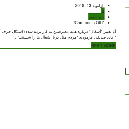
ژانویه 13, 2018
خبر جدید
Comments Off!
آیا تعبیر “آشغال” درباره همه معترضین به کار برده شد؟/ اشکال حرف
“آقای صدیقی فرمودند “مردم مثل دریا آشغال ها را شستند.”…
READ MORE