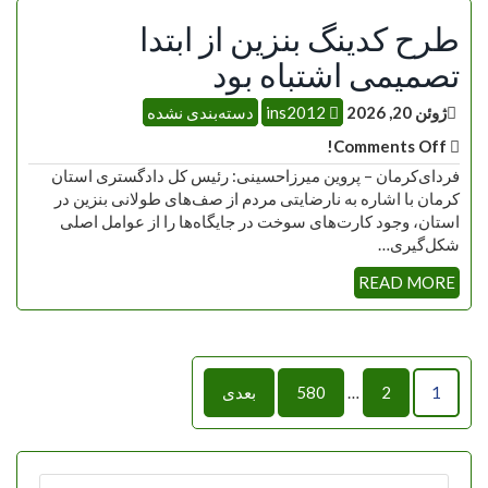
طرح کدینگ بنزین از ابتدا
تصمیمی اشتباه بود
ژوئن 20, 2026
ins2012
دسته‌بندی نشده
Comments Off!
فردای‌کرمان – پروین میرزاحسینی: رئیس کل دادگستری استان
کرمان با اشاره به نارضایتی مردم از صف‌های طولانی بنزین در
استان، وجود کارت‌های سوخت در جایگاه‌ها را از عوامل اصلی
شکل‌گیری…
READ MORE
راهبری
1
2
…
580
بعدی
نوشته‌ها
جستجو