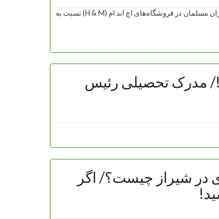
توهین کمپانی اچ اند ام به نام جلاله “الله”/عکسایسنا نوشت: خریداران مسلمان در فروشگاه‌های اچ اند ام ‌(H & M) نسبت به
!/ مدرک تحصیلی رئیس
در شیراز چیست؟/ اگر
ید!