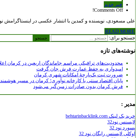
خبر جدید
Comments Off!
علی مسعودی، نویسنده و کمدین با انتشار عکسی در اینستاگرامش نو
READ MORE
جستجو برای:
نوشته‌های تازه
محدودیت‌های ترافیکی مراسم جاماندگان اربعین در کرمان اعل
امیدواری به حفظ عمارت فرش جان گرفت
ضرورت ثبت یک‌پارچۀ امکانات شهری کرمان
پایان اقتصاد سنتی با کارخانه نوآوری؛ کرمان در مسیر هوشمن
فرش کرمان بدون صادرات زمین‌گیر می‌شود
مدیر :
خرید بک لینک behtarinbacklink.com
لایسنس نود32
پسورد نود 32
اوکلی لایسنس رایگان نود 32