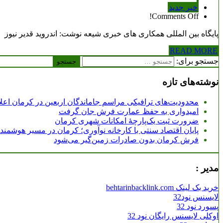
خبر جدید
Comments Off!
پایگاه بین المللی همکاری های خبری شیعه نوشت: اندروید قدیر نیوز
READ MORE
جستجو برای:
نوشته‌های تازه
محدودیت‌های ترافیکی مراسم جاماندگان اربعین در کرمان اعل
امیدواری به حفظ عمارت فرش جان گرفت
ضرورت ثبت یک‌پارچۀ امکانات شهری کرمان
پایان اقتصاد سنتی با کارخانه نوآوری؛ کرمان در مسیر هوشمن
فرش کرمان بدون صادرات زمین‌گیر می‌شود
مدیر :
خرید بک لینک behtarinbacklink.com
لایسنس نود32
پسورد نود 32
اوکلی لایسنس رایگان نود 32