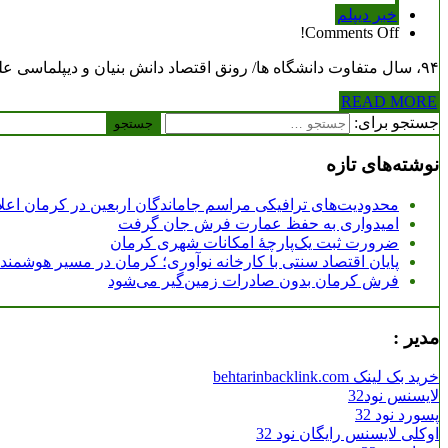
خبر دیپلم
Comments Off!
۹۴، سال متفاوت دانشگاه ها/ رونق اقتصاد دانش بنیان و دیپلماسی علمی در سال بدون تنش آموزش عالیدر سال ۱۳۹۴، مهم ترین تحرکات وزارت علوم که تا کنون کمتر در…
READ MORE
جستجو برای:
نوشته‌های تازه
محدودیت‌های ترافیکی مراسم جاماندگان اربعین در کرمان اعل
امیدواری به حفظ عمارت فرش جان گرفت
ضرورت ثبت یک‌پارچۀ امکانات شهری کرمان
پایان اقتصاد سنتی با کارخانه نوآوری؛ کرمان در مسیر هوشمن
فرش کرمان بدون صادرات زمین‌گیر می‌شود
مدیر :
خرید بک لینک behtarinbacklink.com
لایسنس نود32
پسورد نود 32
اوکلی لایسنس رایگان نود 32