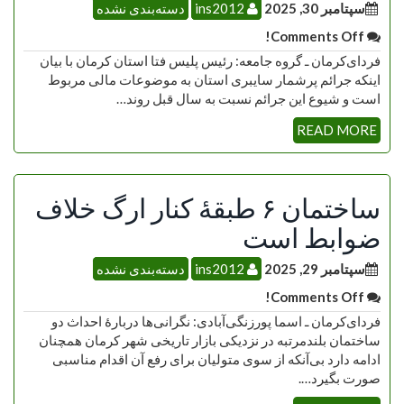
سپتامبر 30, 2025
ins2012
دسته‌بندی نشده
Comments Off!
فردای‌کرمان ـ گروه جامعه: رئیس پلیس فتا استان کرمان با بیان
اینکه جرائم پرشمار سایبری استان به موضوعات مالی مربوط
است و شیوع این جرائم نسبت به سال قبل روند…
READ MORE
ساختمان ۶ طبقۀ کنار ارگ خلاف
ضوابط است
سپتامبر 29, 2025
ins2012
دسته‌بندی نشده
Comments Off!
فردای‌کرمان ـ اسما پورزنگی‌آبادی: نگرانی‌ها دربارۀ احداث دو
ساختمان بلندمرتبه در نزدیکی بازار تاریخی شهر کرمان همچنان
ادامه دارد بی‌آنکه از سوی متولیان برای رفع آن اقدام مناسبی
صورت بگیرد….