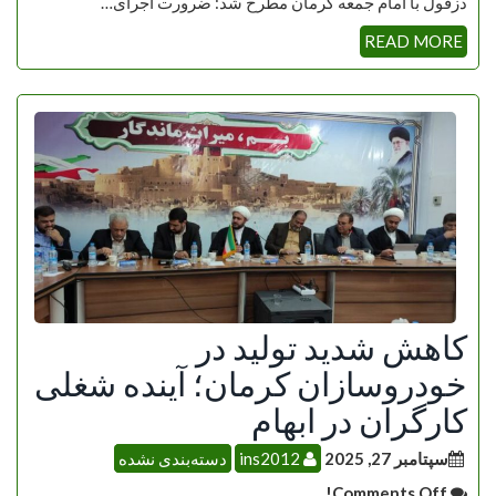
دزفول با امام جمعه کرمان مطرح شد: ضرورت اجرای…
READ MORE
کاهش شدید تولید در
خودروسازان کرمان؛ آینده شغلی
کارگران در ابهام
سپتامبر 27, 2025
ins2012
دسته‌بندی نشده
Comments Off!