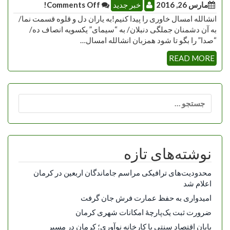
مارس 26, 2016
خبر جدید
Comments Off!
انشالله امسال خاوری را پیدا کنیم!به یاران دل و قلوه قسمت نما/
به آن دشمنان جملگی دنبلان/ به “سیمای” یکسویه انصاف ده/
“صدا” را بگو تا شود همزبان انشالله امسال…
READ MORE
جستجو
برای:
نوشته‌های تازه
محدودیت‌های ترافیکی مراسم جاماندگان اربعین در کرمان
اعلام شد
امیدواری به حفظ عمارت فرش جان گرفت
ضرورت ثبت یک‌پارچۀ امکانات شهری کرمان
پایان اقتصاد سنتی با کارخانه نوآوری؛ کرمان در مسیر