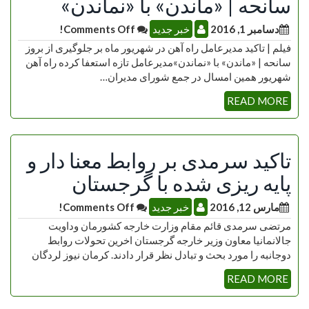
سانحه | «ماندن» با «نماندن»
دسامبر 1, 2016
خبر جدید
Comments Off!
فیلم | تاکید مدیرعامل راه آهن در شهریور ماه بر جلوگیری از بروز
سانحه | «ماندن» با «نماندن»مدیرعامل تازه استعفا کرده راه آهن
شهریور همین امسال در جمع شورای مدیران…
READ MORE
تاکید سرمدی بر روابط معنا دار و
پایه ریزی شده با گرجستان
مارس 12, 2016
خبر جدید
Comments Off!
مرتضی سرمدی قائم مقام وزارت خارجه کشورمان وداویت
جالانمانیا معاون وزیر خارجه گرجستان اخرین تحولات روابط
دوجانبه را مورد بحث و تبادل نظر قرار دادند. کرمان نیوز لردگان
READ MORE